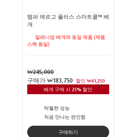
템퍼 에르고 플러스 스마트쿨™ 베
개
밀레니엄 베개와 동일 제품 (제품
스펙 동일)
₩245,000
구매가
₩183,750
할인 ₩61,250
베개 구매 시 25% 할인
탁월한 성능
처음 만나는 편안함
구매하기