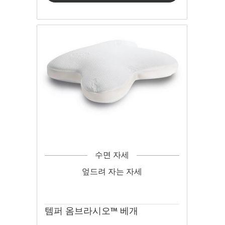
수면 자세
엎드려 자는 자세
템퍼 옴브라시오™ 베개