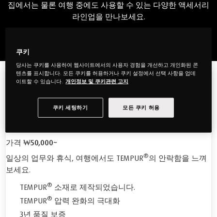
집에서는 물론 여행 중에도 사용할 수 있는 다양한 액세서리
라인업을 만나보세요.
쿠키
당사는 쿠키를 사용하여 웹사이트에서의 사용자 경험을 개선하고 개인화된 콘
텐츠를 표시합니다. 모든 쿠키를 허용하거나 쿠키 설정에서 선택 사항을 업데
이트할 수 있습니다.
개인정보 및 쿠키관련 고지
템퍼 여행용 제품
여행중에도 템퍼만의 편안함을 누리세
쿠키 세팅하기
모든 쿠키 허용
요.
가격
₩50,000~
®
일상의 업무와 휴식, 여행에서도 TEMPUR
의 안락함을 느껴
보세요.
®
TEMPUR
소재로 제작되었습니다.
®
TEMPUR
압력 완화의 극대화
3년 품질 보증