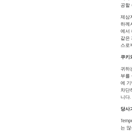
공할 
제삼
하께서
에서 
같은
스로부
쿠키
귀하는
부를 
에 기
차단
니다.
당사
Tem
는 않