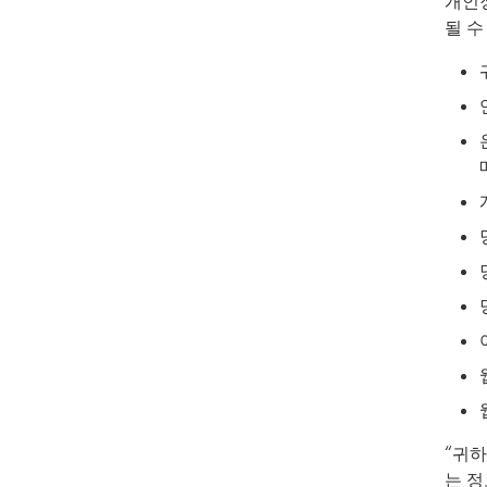
개인
될 수
“귀하
는 정