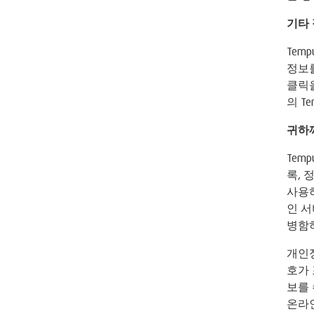
기타
Tem
정보를
클릭
의 T
귀하
Tem
록, 
사용하
인 서
병함하
개인정
호가
보를 
온라