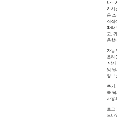
나누
하시는
은 소
직접
따라 
고, 
용합
자동으
온라인
당사
및 당
정보
쿠키:
를 
사용
로그 
모바일