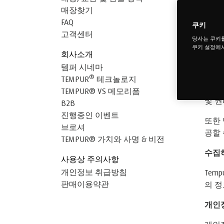
20
매장찾기
FAQ
처
쿠키
고객센터
당사는 쿠키
본 개
쿠키 설정에서
회사소개
가 당
템퍼 시네마
다.
®
TEMPUR
테크놀로지
또한 
TEMPUR® VS 메모리폼
및 권
B2B
진행중인 이벤트
또한
브로셔
공할 
TEMPUR® 가치와 사명 & 비전
수집
사용상 주의사항
개인정보 취급방침
Tem
판매이용약관
의 
개인