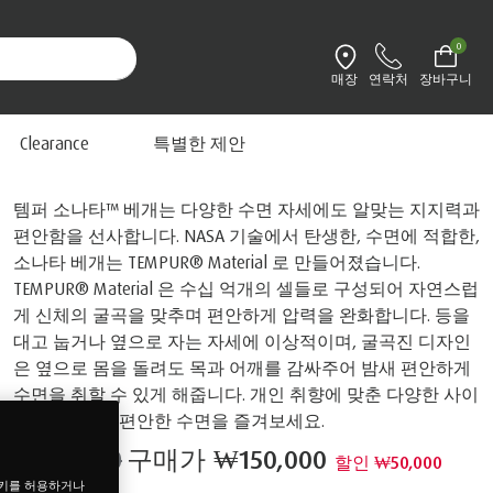
0
매장
연락처
장바구니
환경설정 변경
템퍼 소나타™ 베개
Clearance
특별한 제안
템퍼 소나타™ 베개는 다양한 수면 자세에도 알맞는 지지력과
편안함을 선사합니다. NASA 기술에서 탄생한, 수면에 적합한,
소나타 베개는 TEMPUR® Material 로 만들어졌습니다.
TEMPUR® Material 은 수십 억개의 셀들로 구성되어 자연스럽
게 신체의 굴곡을 맞추며 편안하게 압력을 완화합니다. 등을
대고 눕거나 옆으로 자는 자세에 이상적이며, 굴곡진 디자인
은 옆으로 몸을 돌려도 목과 어깨를 감싸주어 밤새 편안하게
수면을 취할 수 있게 해줍니다. 개인 취향에 맞춘 다양한 사이
즈로 한 층 더 편안한 수면을 즐겨보세요.
₩200,000
구매가
₩150,000
할인 ₩50,000
쿠키를 허용하거나