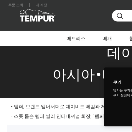
주문 조회
|
내 계정
대한민국 사이트를 보고 있습니다. 언제든지 환경설정을
데이비드 베컴
매트리스
베개
데이
아시아∙태평
쿠키
당사는 쿠키
쿠키 설정에서
- 템퍼, 브랜드 앰버서더로 데이비드 베컴과 제휴 시작
- 스콧 톰슨 템퍼 씰리 인터내셔널 회장, “템퍼의 선도적인