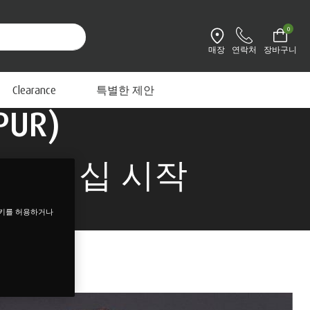
0
매장
연락처
장바구니
환경설정 변경
 중요성 알린다
Clearance
특별한 제안
UR)
파트너십 시작
쿠키를 허용하거나
”