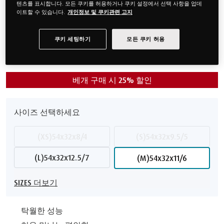
텐츠를 표시합니다. 모든 쿠키를 허용하거나 쿠키 설정에서 선택 사항을 업데
로 설계된 디자인은 머리와 목, 어깨가 자연스럽게 이어지도
이트할 수 있습니다.
개인정보 및 쿠키관련 고지
록 지지력을 제공합니다. 개인 취향에 맞춘 다양한 사이즈로
한 층 더 편안한 수면을 즐겨보세요.
쿠키 세팅하기
모든 쿠키 허용
₩180,000
₩135,000
할인 ₩45,000
베개 구매 시 25% 할인
사이즈 선택하세요
(XS)54x32x8/4
(S)54x32x9.5/5
(L)54x32x12.5/7
(M)54x32x11/6
SIZES 더보기
탁월한 성능