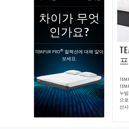
차이가 무엇
인가요?
T
®
TEMPUR PRO
컬렉션에 대해 알아
프
보세요.
TEM
TEM
누빔처
으로
선사