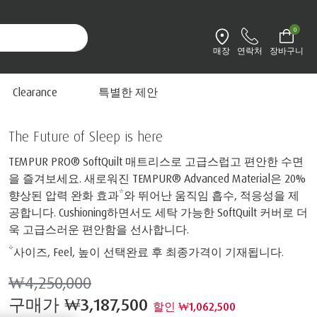
0
매장
연락처
장바구니
환경설정 변경
프로 소프트퀼트
Clearance
특별한 제안
The Future of Sleep is here
TEMPUR PRO® SoftQuilt 매트리스로 고급스럽고 편안한 수면
을 즐겨보세요. 새로워진 TEMPUR® Advanced Material은 20%
향상된 압력 완화 효과*와 뛰어난 움직임 흡수, 적응성을 제
공합니다. Cushioning하면서도 세탁 가능한 SoftQuilt 커버로 더
욱 고급스러운 편안함을 선사합니다.
*사이즈, Feel, 높이 선택완료 후 최종가격이 기재됩니다.
₩4,250,000
구매가
₩3,187,500
할인 ₩1,062,500