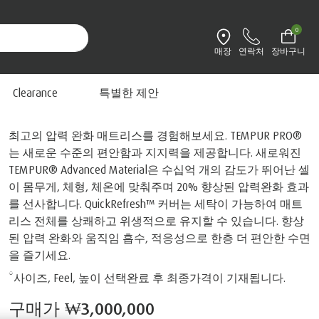
0
매장
연락처
장바구니
환경설정 변경
프로
Clearance
특별한 제안
최고의 압력 완화 매트리스를 경험해보세요. TEMPUR PRO®
는 새로운 수준의 편안함과 지지력을 제공합니다. 새로워진
TEMPUR® Advanced Material은 수십억 개의 감도가 뛰어난 셀
이 몸무게, 체형, 체온에 맞춰주며 20% 향상된 압력완화 효과
를 선사합니다. QuickRefresh™ 커버는 세탁이 가능하여 매트
리스 전체를 상쾌하고 위생적으로 유지할 수 있습니다. 향상
된 압력 완화와 움직임 흡수, 적응성으로 한층 더 편안한 수면
을 즐기세요.
*사이즈, Feel, 높이 선택완료 후 최종가격이 기재됩니다.
구매가
₩3,000,000