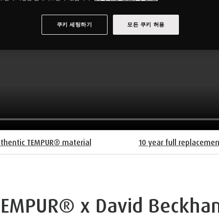
쿠키 세팅하기
모든 쿠키 허용
thentic TEMPUR® material
10 year full replaceme
TEMPUR® x David Beckha