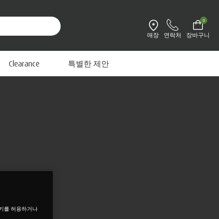
0
매장
연락처
장바구니
환경설정 변경
Clearance
특별한 제안
쿠키를 허용하거나