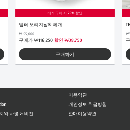
베개 구매 시 25% 할인
템퍼 오리지날® 베개
T
₩155,000
₩3
구매가
₩116,250
할인 ₩38,750
구매하기
이용약관
tion
개인정보 취급방침
가치와 사명 & 비전
판매이용약관