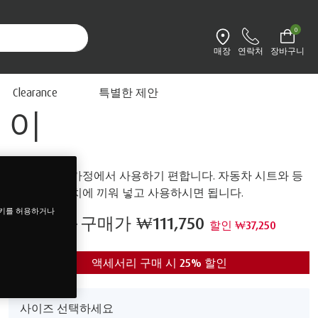
0
매장
연락처
장바구니
환경설정 변경
템퍼 자동차용 등받
Clearance
특별한 제안
이
여행 중이나 가정에서 사용하기 편합니다. 자동차 시트와 등
사이 편한 위치에 끼워 넣고 사용하시면 됩니다.
쿠키를 허용하거나
₩149,000
구매가
₩111,750
할인 ₩37,250
액세서리 구매 시 25% 할인
사이즈 선택하세요